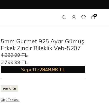
0
5mm Gurmet 925 Ayar Gümüş
Erkek Zincir Bileklik Veb-5207
4.369,99
TL
3.799,99
TL
Sepette
2849.98 TL
Yeni Ürün
Ölçü Tablosu