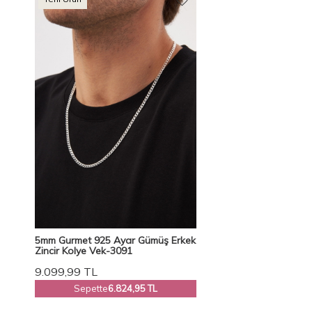
5mm Gurmet 925 Ayar Gümüş Erkek
Zincir Kolye Vek-3091
9.099,99
TL
Sepette
6.824,95 TL