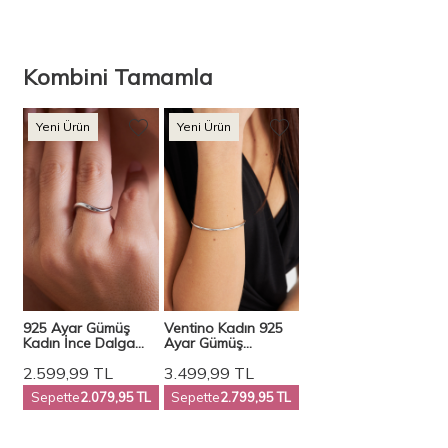
Kombini Tamamla
Yeni Ürün
Yeni Ürün
925 Ayar Gümüş
Ventino Kadın 925
Kadın İnce Dalga
Ayar Gümüş
Formlu Yüzük VKY-
Elegance Bilezik
2.599,99
TL
3.499,99
TL
2098 - Ventino
VKB-6555
Sepette
2.079,95 TL
Sepette
2.799,95 TL