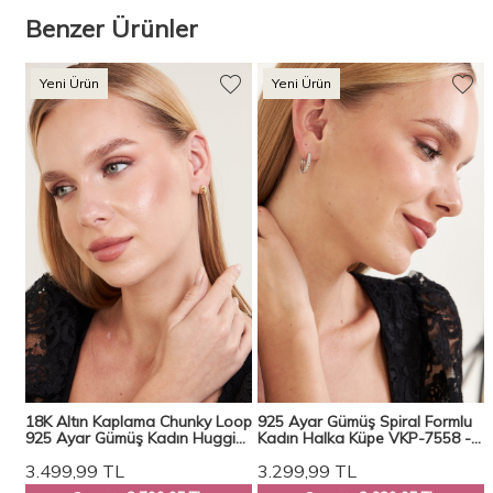
Benzer Ürünler
Yeni Ürün
Yeni Ürün
18K Altın Kaplama Chunky Loop
925 Ayar Gümüş Spiral Formlu
n
925 Ayar Gümüş Kadın Huggie
Kadın Halka Küpe VKP-7558 -
Küpe VKP-7554 - Ventino
Ventino
3.499,99
TL
3.299,99
TL