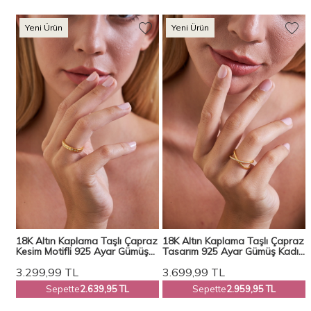
Yeni Ürün
Yeni Ürün
n
18K Altın Kaplama Taşlı Çapraz
18K Altın Kaplama Taşlı Çapraz
Y-
Kesim Motifli 925 Ayar Gümüş
Tasarım 925 Ayar Gümüş Kadın
Kadın Yüzük VKY-2115 -
Yüzük VKY-2120
3.299,99
TL
3.699,99
TL
Ventino
Sepette
2.639,95 TL
Sepette
2.959,95 TL