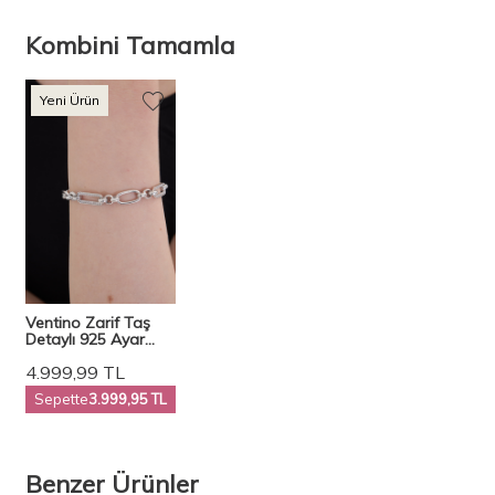
Kombini Tamamla
Yeni Ürün
Ventino Zarif Taş
Detaylı 925 Ayar
Gümüş Kadın Bileklik
4.999,99
TL
VKB-7002
Sepette
3.999,95 TL
Benzer Ürünler