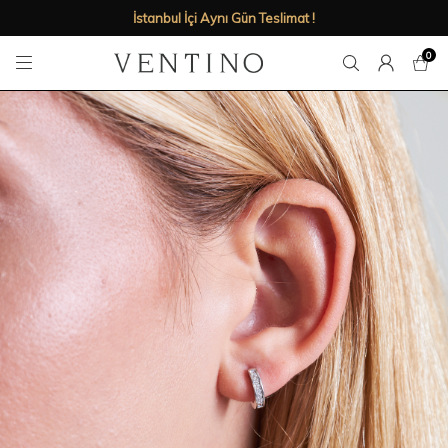
İstanbul İçi Aynı Gün Teslimat !
0