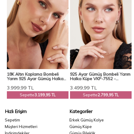
18K Altın Kaplama Bombeli
925 Ayar Gümüş Bombeli Yarım
Yarım 925 Ayar Gümüş Halka
Halka Küpe VKP-7552 -
 -
Küpe VKP-7551 - Ventino
Ventino
3.999,99
TL
3.499,99
TL
Sepette
3.199,95 TL
Sepette
2.799,95 TL
Hızlı Erişim
Kategoriler
Sepetim
Erkek Gümüş Kolye
Müşteri Hizmetleri
Gümüş Küpe
İndirimdekiler
Gümüş Bileklik