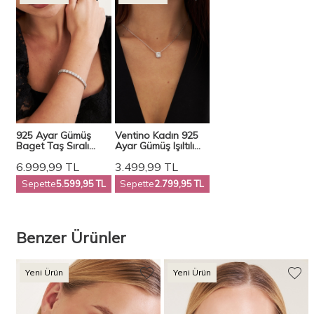
925 Ayar Gümüş
Ventino Kadın 925
Baget Taş Sıralı
Ayar Gümüş Işıltılı
Kadın Bileklik VKB-
Baget Taşlı Kolye
6.999,99
TL
3.499,99
TL
7015 - Ventino
VKK-4447
Sepette
5.599,95 TL
Sepette
2.799,95 TL
Benzer Ürünler
Yeni Ürün
Yeni Ürün