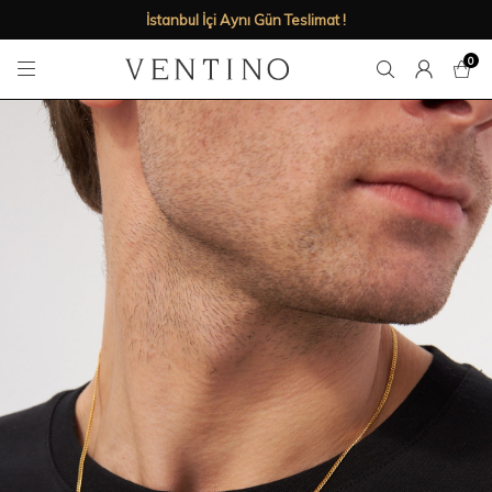
İstanbul İçi Aynı Gün Teslimat !
0