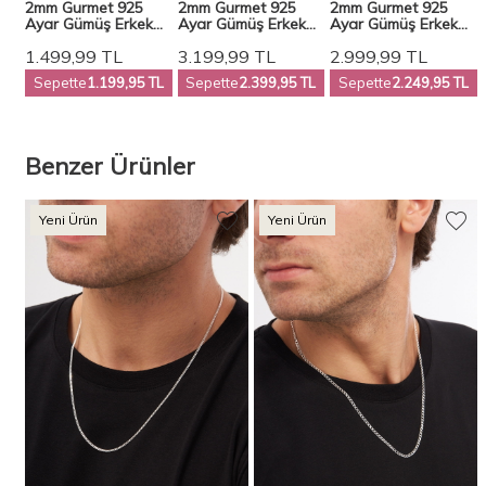
2mm Gurmet 925
2mm Gurmet 925
2mm Gurmet 925
k
Ayar Gümüş Erkek
Ayar Gümüş Erkek
Ayar Gümüş Erkek
Zincir Bileklik
Zincir Kolye Bileklik
Zincir Kolye Vek-
1.499,99
TL
3.199,99
TL
2.999,99
TL
Veb5247
Set Ves-8505
3089
TL
Sepette
1.199,95 TL
Sepette
2.399,95 TL
Sepette
2.249,95 TL
Benzer Ürünler
Yeni Ürün
Yeni Ürün