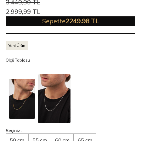
3.449,99
TL
2.999,99
TL
Sepette
2249.98 TL
Yeni Ürün
Ölçü Tablosu
Seçiniz :
50 cm
55 cm
60 cm
65 cm