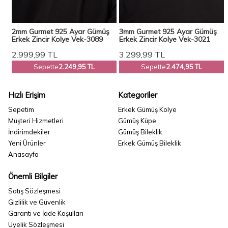
2mm Gurmet 925 Ayar Gümüş
3mm Gurmet 925 Ayar Gümüş
ek
Erkek Zincir Kolye Vek-3089
Erkek Zincir Kolye Vek-3021
2.999,99
TL
3.299,99
TL
Sepette
2.249,95 TL
Sepette
2.474,95 TL
Hızlı Erişim
Kategoriler
Sepetim
Erkek Gümüş Kolye
Müşteri Hizmetleri
Gümüş Küpe
İndirimdekiler
Gümüş Bileklik
Yeni Ürünler
Erkek Gümüş Bileklik
Anasayfa
Önemli Bilgiler
Satış Sözleşmesi
Gizlilik ve Güvenlik
Garanti ve İade Koşulları
Üyelik Sözleşmesi